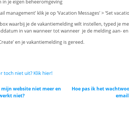
n in je eigen beheeromgeving
il management’ klik je op ‘Vacation Messages’ > ‘Set vacat
lbox waarbij je de vakantiemelding wilt instellen, typed je me
inddatum in van wanneer tot wanneer je de melding aan- en u
‘Create’ en je vakantiemelding is gereed.
 toch niet uit? Klik hier!
ie mijn website niet meer en
Hoe pas ik het wachtwoo
werkt niet?
email