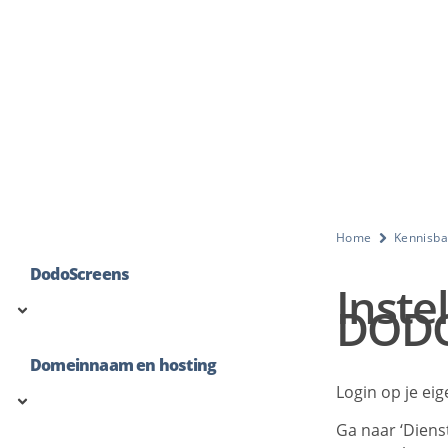
Home
Kennisb
DodoScreens
Instel
DOD
Domeinnaam en hosting
Login op je ei
Ga naar ‘Diens