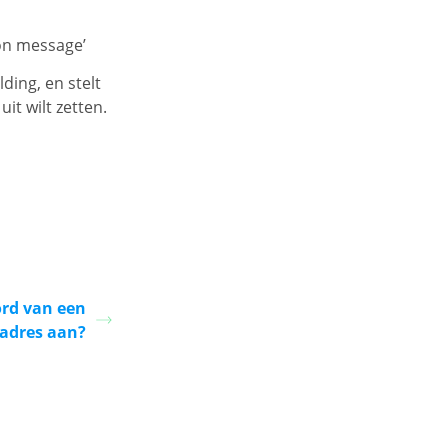
ion message’
lding, en stelt
it wilt zetten.
rd van een
adres aan?