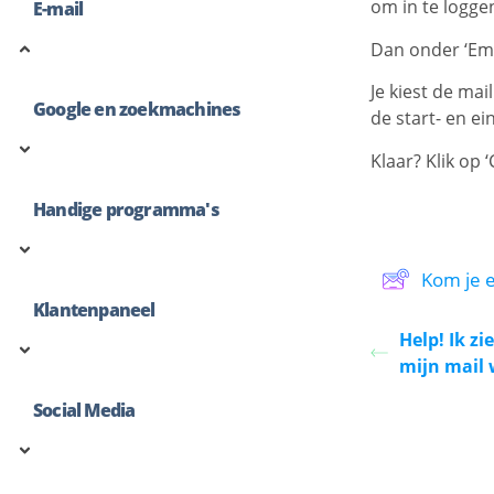
om in te logge
E-mail
Dan onder ‘Ema
Je kiest de mai
Google en zoekmachines
de start- en e
Klaar? Klik op 
Handige programma's
Kom je er
Klantenpaneel
Help! Ik z
mijn mail 
Social Media