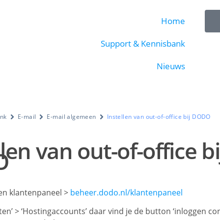
Home
Support & Kennisbank
Nieuws
ank
E-mail
E-mail algemeen
Instellen van out-of-office bij DODO
len van out-of-office bi
O
gen klantenpaneel >
beheer.dodo.nl/klantenpaneel
ten’ > ‘Hostingaccounts’ daar vind je de button ‘inloggen co