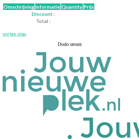
Omschrijving
Informatie
Quantity
Prijs
Discount :
Total :
vorige stap
Dodo steunt